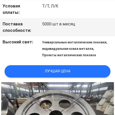
ЦИТАТУ
Условия
Т/Т, Л/К
оплаты:
КАРТА
Поставка
5000 шт в месяц
способности:
САЙТА
Высокий свет:
,
Универсальные металлические поковки
,
индивидуальная ковка металла
PRIVACY
Проекты металлических поковок
POLICY
ЛУЧШАЯ ЦЕНА