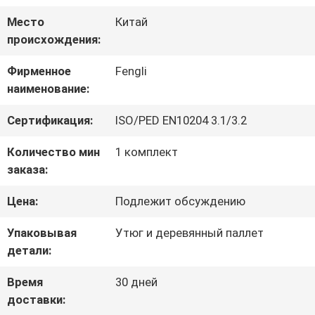
Место
Китай
ФАБРИКИ
происхождения:
Фирменное
Fengli
ПРОВЕРКА
наименование:
КАЧЕСТВА
Сертификация:
ISO/PED EN10204 3.1/3.2
Количество мин
1 комплект
СВЯЖИТЕСЬ
заказа:
МЫ
Цена:
Подлежит обсуждению
Упаковывая
Утюг и деревянный паллет
НОВОСТИ
детали:
Время
30 дней
СПРОСИТЕ
доставки: