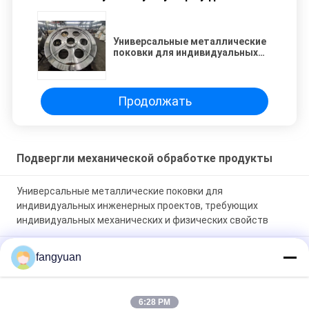
Универсальные металлические
поковки для индивидуальных
инженерных проектов,
требующих индивидуальных
механических и физических
свойств
Продолжать
Подвергли механической обработке продукты
Универсальные металлические поковки для
индивидуальных инженерных проектов, требующих
индивидуальных механических и физических свойств
Высокоточные механически обработанные изделия для
fangyuan
автомобильной, аэрокосмической, электронной и
критически важных отраслей промышленности
6:28 PM