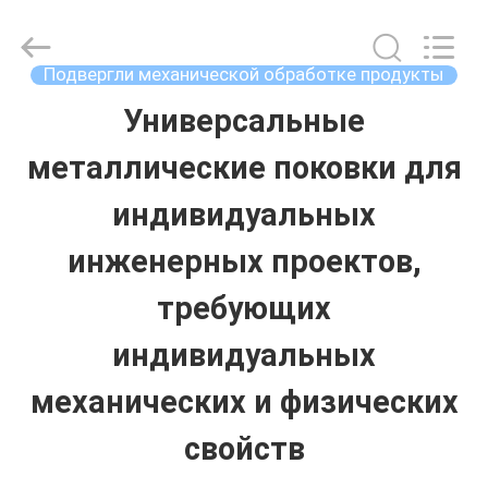
Ringlike
Forging
And
Flange
Подвергли механической обработке продукты
Co.,
Ltd..
Универсальные
ДОМ
All
Rights
Reserved.
металлические поковки для
ПРОДУКТЫ
индивидуальных
инженерных проектов,
РОЛИКИ
требующих
индивидуальных
О
механических и физических
НАС
свойств
ПУТЕШЕСТВИЕ