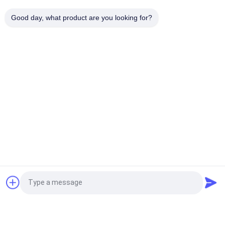
15MM-500MM Обработанные изделия для бесшовной
интеграции и эксплуатации в различных промышленных
Good day, what product are you looking for?
производственных процессах
Популярные категории
Все
Металлические 
Поковка Кольцо 
Поковки
Сталь
Выкованные 
Выкованные Втулки
Свернутые Кольца
Поковка Из 
Поковка Диск
Легированной 
Стали
Кузнечная 
Поковки Из 
Запрос Цитировать
Заготовка 
Нержавеющей 
Шестерни
Стали