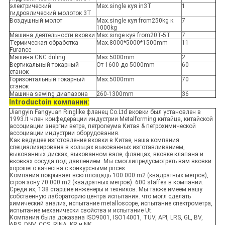
электрический
Max.single куя in3T
1
гидровлический молоток 3T
Воздушный молот
Max.single куя from250kg к
7
1000kg
Машина деятельности вковки
Max.singe куя from20T-5T
7
Термическая обработка
Max.8000*5000*1500mm
11
Furance
Машина CNC driling
Max.5000mm
2
Вертикальный токарный
От 1600 до 5000mm
60
станок
Горизонтальный токарный
Max.5000mm
70
станок
Машина sawing диапазона
260-1300mm
36
Introductoin компании:
Jiangyin Fangyuan Ringlike фланец Co.Ltd вковки был установлен в
1993.It член конфедерации индустрии Metalforming китайца, китайской
ассоциации энергии ветра, петролеума Китая & петрохимической
ассоциации индустрии оборудования.
Как ведущее изготовление вковки в Китае, наша компания
специализирована в кольцах выкованных изготавливанием,
выкованных дисках, выкованном вале, фланцах, вковке клапана и
вковках сосуда под давлением. Мы смоглипредусмотреть вам вковки
хорошего качества с конкурсными pirces.
Компания покрывает всю площадь 100.000 m2 (квадратных метров),
строя зону 70.000 m2 (квадратных метров). 600 staffes в компании.
Среди их, 138 старшие инженеры и техников. Мы также имеем нашу
собственную лабораторию центра испытания. что могл сделать
химический анализ, испытание metalloscope, испытание спектрометра,
испытание механически свойства и испытание Ut.
Компания была доказана ISO9001, ISO14001, TUV, API, LRS, GL, BV,
ABS, DNV, CCS, RINA, KR и NK.