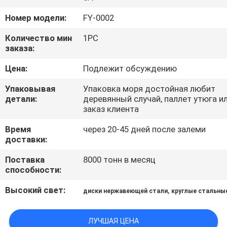
Номер модели:
FY-0002
ПРОВЕРКА
КАЧЕСТВА
Количество мин
1PC
заказа:
Цена:
Подлежит обсуждению
СВЯЖИТЕСЬ
МЫ
Упаковывая
Упаковка моря достойная любит
детали:
деревянный случай, паллет утюга и
заказ клиента
НОВОСТИ
Время
через 20-45 дней после залеми
доставки:
СПРОСИТЕ
Поставка
8000 тонн в месяц
ЦИТАТУ
способности:
Высокий свет:
,
диски нержавеющей стали
круглые стальны
КАРТА
САЙТА
ЛУЧШАЯ ЦЕНА