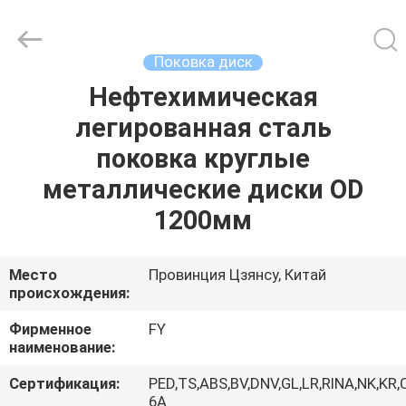
Ringlike
Forging
And
Flange
Co.,
Поковка диск
Ltd..
All
Rights
Нефтехимическая
ДОМ
Reserved.
легированная сталь
ПРОДУКТЫ
поковка круглые
металлические диски OD
РОЛИКИ
1200мм
О
Место
Провинция Цзянсу, Китай
происхождения:
НАС
Фирменное
FY
наименование:
ПУТЕШЕСТВИЕ
ФАБРИКИ
Сертификация:
PED,TS,ABS,BV,DNV,GL,LR,RINA,NK,KR,
6A