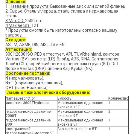
Описание:
1.
Название продукта:
Выкованные диск или слепой фланец
2.
Сырье:
Сталь углерода, сталь сплава и нержавеющая
сталь
3.Max OD:
2500mm
4.Max весят:
12T
* Продукты смогли быть изготовлены согласно вашему
запросу.
Стандарт
:
ASTM, ASME, DIN, AISI, JIS и EN;
Аттестация:
9001:2008 ISO, PED аттестует, API, TUVRheinland, контора
Veritas (BV), регистр (LR) Ллойд, ABS, RINA, Germanischer
Ллойд (GL), корейский регистр перевозкы груза (KR), Det
Norske Veritas (DNV), японии Kaiji Kyokai (NK);
Состояние поставки:
N (нормализовать),
N+T (нормализуя + закаляя),
Q+T (гася + закаляя);
Главные технологическя оборудование:
Name&Description
Емкость
Количество
давление 3600Thydraulic
Максимальная одиночная
1
вковка в 18T
гидровлическое давление
Максимальная одиночная
2
2000T
вковка в 9T
гидровлическое давление
Максимальная одиночная
1
800
вковка в 5T
электрический
Вковка Max.single в 5T
1
гидровлический молоток 6T