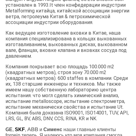
установлен в 1993.It член конфедерации индустрии
Metalforming китайца, китайской ассоциации энергии
ветра, петролеума Китая & петрохимической
ассоциации индустрии оборудования.
Как ведущее изготовление вковки в Китае, наша
компания специализирована в кольцах выкованных
изготавливанием, выкованных дисках, выкованном
вале, фланцах, вковке клапана и вковках сосуда под
давлением.
Компания покрывает всю площадь 100.000 m2
(квадратных метров), строя зону 70.000 m2
(квадратных метров). 600 staffes в компании. Среди
их, 138 старшие инженеры и техников. Мы также
имеем нашу собственную лабораторию центра
испытания. что могл сделать химический анализ,
испытание metalloscope, испытание спектрометра,
испытание механически свойства и испытание Ut.
Компания была доказана ISO9001, ISO14001, TUV, API,
LRS, GL, BV, ABS, DNV, CCS, RINA, KR и NK.
ABB
GE
,
SKF
,
и
Сименс
наши главные клиенты
forgein теперь. Я надеюсь что моя компания смогла