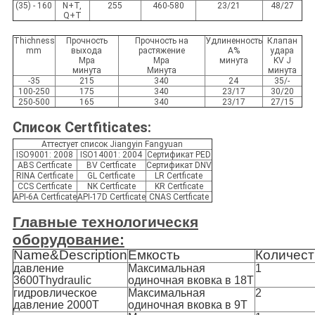
(35) - 160
N+T,
255
460-580
23/21
48/27
Q+T
Thichness
Прочность
Прочность на
Удлиненность
Клапан
mm
выхода
растяжение
A%
удара
Mpa
Mpa
минута
KV J
минута
Минута
минута
-35
215
340
24
35/-
100-250
175
340
23/17
30/20
250-500
165
340
23/17
27/15
Список Certfiticates:
Аттестует список Jiangyin Fangyuan
ISO9001: 2008
ISO14001: 2004
Сертификат PED
ABS Certficate
BV Certficate
Сертификат DNV
RINA Certficate
GL Certficate
LR Certficate
CCS Certficate
NK Certficate
KR Certficate
API-6A Certficate
API-17D Certficate
CNAS Certficate
Главные технологическя
оборудование:
Name&Description
Емкость
Количест
давление
Максимальная
1
3600Thydraulic
одиночная вковка в 18T
гидровлическое
Максимальная
2
давление 2000T
одиночная вковка в 9T