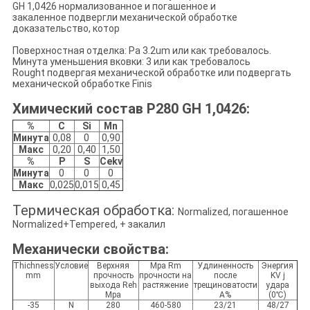
GH 1,0426 нормализованное и погашенное и
закаленное подвергли механической обработке
доказательство, котор
Поверхностная отделка: Ра 3.2um или как требовалось.
Минута уменьшения вковки: 3 или как требовалось
Rought подвергая механической обработке или подвергать
механической обработке Finis
Химический состав P280 GH 1,0426:
%
C
Si
Mn
Минута
0,08
0
0,90
Макс
0,20
0,40
1,50
%
P
S
Cekv
Минута
0
0
0
Макс
0,025
0,015
0,45
Термическая обработка:
Normalized, погашенное
Normalized+Tempered, + закалил
Механически свойства:
Thichness
Условие
Верхняя
Mpa Rm
Удлиненность
Энергия
mm
прочность
прочности на
после
KV j
выхода Reh
растяжение
трещиноватости
удара
Mpa
A%
(0℃)
-35
N
280
460-580
23/21
48/27