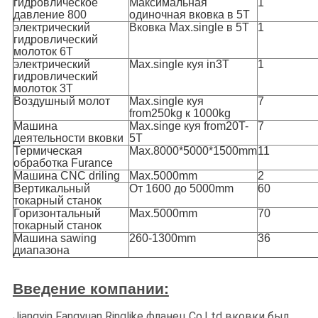
гидровлическое
Максимальная
1
давление 800
одиночная вковка в 5T
электрический
Вковка Max.single в 5T
1
гидровлический
молоток 6T
электрический
Max.single куя in3T
1
гидровлический
молоток 3T
Воздушный молот
Max.single куя
7
from250kg к 1000kg
Машина
Max.singe куя from20T-
7
деятельности вковки
5T
Термическая
Max.8000*5000*1500mm
11
обработка Furance
Машина CNC driling
Max.5000mm
2
Вертикальный
От 1600 до 5000mm
60
токарный станок
Горизонтальный
Max.5000mm
70
токарный станок
Машина sawing
260-1300mm
36
диапазона
Введение компании:
Jiangyin Fangyuan Ringlike фланец Co.Ltd вковки был