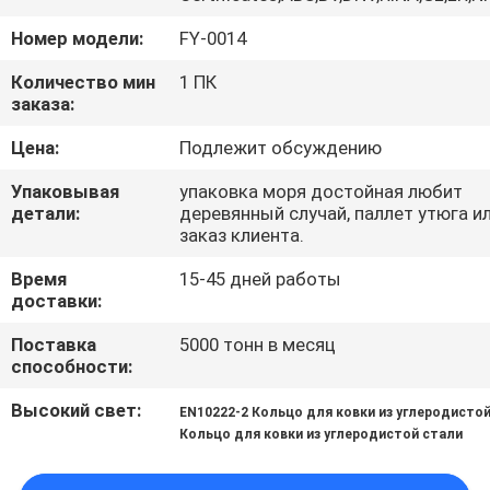
Номер модели:
FY-0014
ПРОВЕРКА
КАЧЕСТВА
Количество мин
1 ПК
заказа:
Цена:
Подлежит обсуждению
СВЯЖИТЕСЬ
МЫ
Упаковывая
упаковка моря достойная любит
детали:
деревянный случай, паллет утюга и
заказ клиента.
НОВОСТИ
Время
15-45 дней работы
доставки:
СПРОСИТЕ
Поставка
5000 тонн в месяц
ЦИТАТУ
способности:
Высокий свет:
EN10222-2 Кольцо для ковки из углеродисто
КАРТА
Кольцо для ковки из углеродистой стали
САЙТА