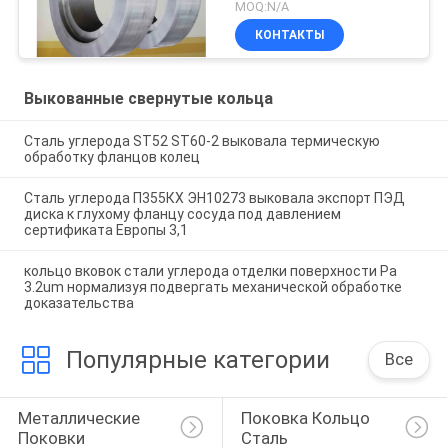
сокращения
MOQ:N/A
запирающей пластинки
КОНТАКТЫ
Выкованные свернутые кольца
Сталь углерода ST52 ST60-2 выковала термическую
обработку фланцов колец
Сталь углерода П355КХ ЭН10273 выковала экспорт ПЭД
диска к глухому фланцу сосуда под давлением
сертификата Европы 3,1
кольцо вковок стали углерода отделки поверхности Ра
3.2um нормализуя подвергать механической обработке
доказательства
Популярные категории
Все
Металлические 
Поковка Кольцо 
Поковки
Сталь