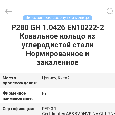
Ringlike
Forging
And
Flange
Co.,
Выкованные свернутые кольца
Ltd..
All
Rights
P280 GH 1.0426 EN10222-2
ДОМ
Reserved.
Ковальное кольцо из
ПРОДУКТЫ
углеродистой стали
Нормированное и
РОЛИКИ
закаленное
О
Место
Цзянсу, Китай
происхождения:
НАС
Фирменное
FY
наименование:
ПУТЕШЕСТВИЕ
ФАБРИКИ
Сертификация:
PED 3.1
Certificates,ABS,BV,DNV,RINA,GL,LR,N