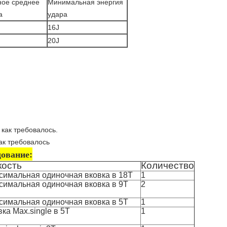
ое среднее
Минимальная энергия
а
удара
16J
20J
 как требовалось.
ак требовалось
дование:
кость
Количество
симальная одиночная вковка в 18T
1
симальная одиночная вковка в 9T
2
симальная одиночная вковка в 5T
1
ка Max.single в 5T
1