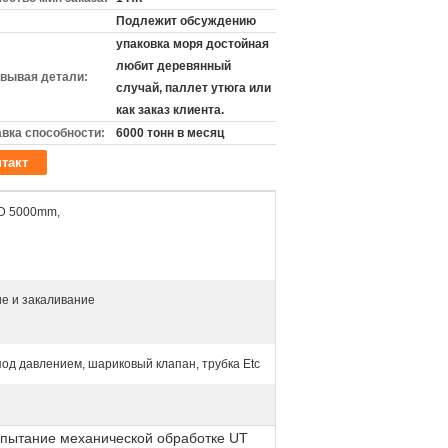
Подлежит обсуждению
упаковка моря достойная
любит деревянный
вывая детали:
случай, паллет утюга или
как заказ клиента.
вка способности:
6000 тонн в месяц
такт
D 5000mm,
ие и закаливание
под давлением, шариковый клапан, трубка Etc
испытание механической обработке UT