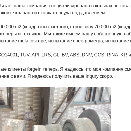
 Китае, наша компания специализирована в кольцах выков
вковке клапана и вковках сосуда под давлением.
.000 m2 (квадратных метров), строя зону 70.000 m2 (квадра
нженеры и техников. Мы также имеем нашу собственную ла
пытание metalloscope, испытание спектрометра, испытание
O14001, TUV, API, LRS, GL, BV, ABS, DNV, CCS, RINA, KR и
ые клиенты forgein теперь. Я надеюсь что моя компания с
ие с вами. Я надеюсь получить ваше inqury скоро.