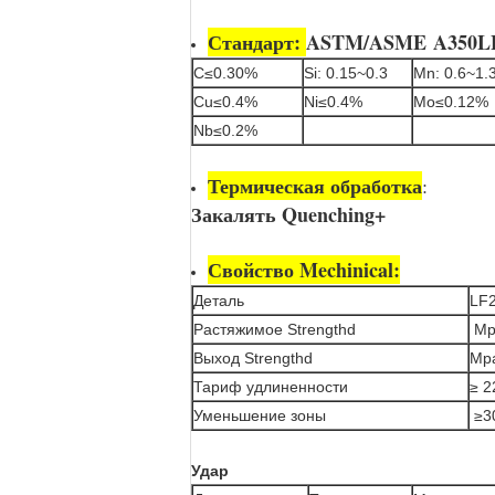
Стандарт:
ASTM/ASME A350L
C≤0.30%
Si: 0.15~0.3
Mn: 0.6~1.
Cu≤0.4%
Ni≤0.4%
Mo≤0.12%
Nb≤0.2%
Термическая обработка
:
Закалять Quenching+
Свойство Mechinical:
Деталь
LF2
Растяжимое Strengthd
Mp
Выход Strengthd
Mpa
Тариф удлиненности
≥ 
Уменьшение зоны
≥3
Удар