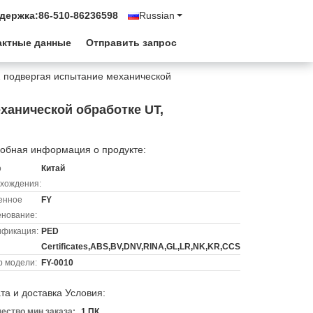
держка:
86-510-86236598
Russian
актные данные
Отправить запрос
2 подвергая испытание механической
ханической обработке UT,
обная информация о продукте:
о
Китай
хождения:
енное
FY
нование:
ификация:
PED
Certificates,ABS,BV,DNV,RINA,GL,LR,NK,KR,CCS
 модели:
FY-0010
та и доставка Условия:
ество мин заказа:
1 ПК