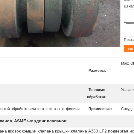
Цена:
Упако
Поста
кон
Макс O
Размеры:
Тепловая
Угасан
обработка:
ческой обработке или соответствовать финиша
Применение:
Сосуд 
апанов
ASME Фординг клапанов
,
апана вковок крышки клапана крышки клапана A350 LF2 подвергая 