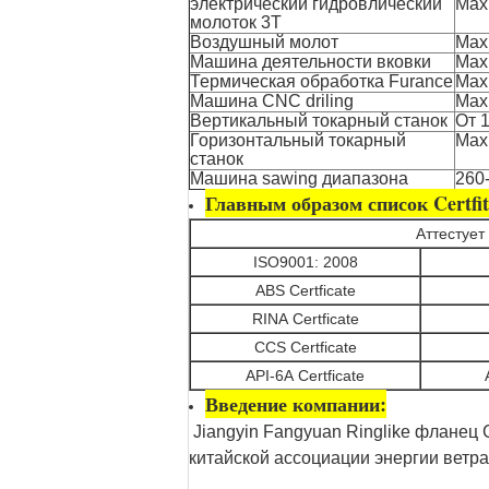
электрический гидровлический
Max.
молоток 3T
Воздушный молот
Max.
Машина деятельности вковки
Max
Термическая обработка Furance
Max
Машина CNC driling
Max
Вертикальный токарный станок
От 
Горизонтальный токарный
Max
станок
Машина sawing диапазона
260
Главным образом список Certfiti
Аттестует
ISO9001: 2008
ABS Certficate
RINA Certficate
CCS Certficate
API-6A Certficate
Введение компании:
Jiangyin Fangyuan Ringlike фланец 
китайской ассоциации энергии ветр