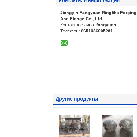
Контактная информация
Jiangyin Fangyuan Ringlike Forging
And Flange Co., Ltd.
Контактное лицо:
fangyuan
Телефон:
8651086905281
Другие продукты