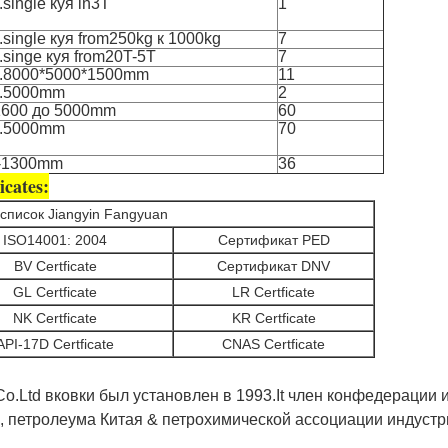
single куя in3T
1
single куя from250kg к 1000kg
7
.singe куя from20T-5T
7
.8000*5000*1500mm
11
.5000mm
2
1600 до 5000mm
60
.5000mm
70
-1300mm
36
cates:
 список Jiangyin Fangyuan
ISO14001: 2004
Сертификат PED
BV Certficate
Сертификат DNV
GL Certficate
LR Certficate
NK Certficate
KR Certficate
API-17D Certficate
CNAS Certficate
Co.Ltd вковки был установлен в 1993.It член конфедерации и
а, петролеума Китая & петрохимической ассоциации индуст