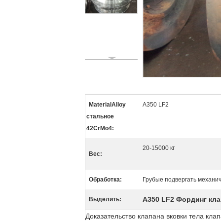
MaterialAlloy
A350 LF2
стальное
42CrMo4:
20-15000 кг
Вес:
Обработка:
Грубые подвергать механи
A350 LF2 Фординг кл
Выделить:
Доказательство клапана вковки тела кл