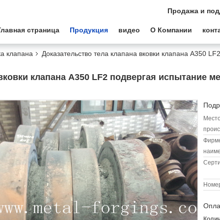
Продажа и под
Главная страница
Продукция
видео
О Компании
конт
ка клапана
Доказательство тела клапана вковки клапана A350 LF
вковки клапана A350 LF2 подвергая испытание ме
Подр
Мест
проис
Фирм
наиме
Серт
Номер
Опла
Колич