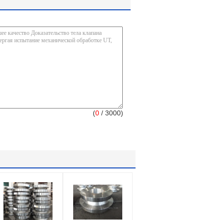
(
0
/ 3000)