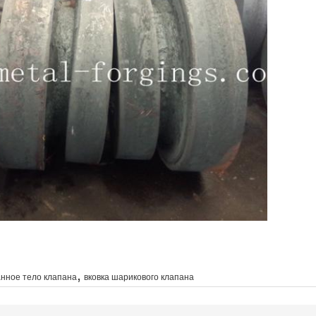
,
нное тело клапана
вковка шарикового клапана