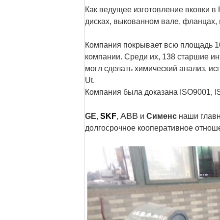
Как ведущее изготовление вковки в
дисках, выкованном вале, фланцах, 
Компания покрывает всю площадь 100
компании. Среди их, 138 старшие и
могл сделать химический анализ, ис
Ut.
Компания была доказана ISO9001, IS
ABB
GE
,
SKF
,
и
Сименс
наши главн
долгосрочное кооперативное отношен