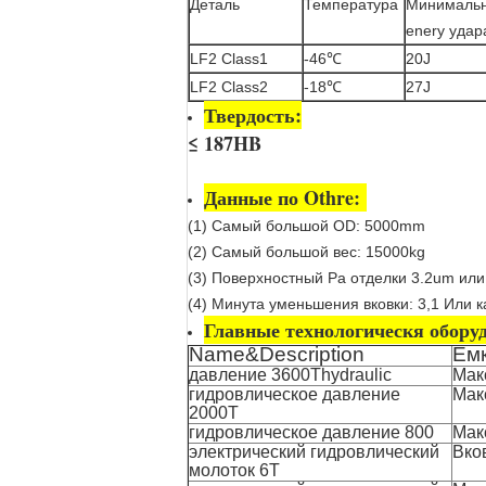
Деталь
Температура
Минимальн
enery удар
LF2 Class1
-46℃
20J
LF2 Class2
-18℃
27J
Твердость
:
≤ 187HB
Данные по Othre:
(1) Самый большой OD: 5000mm
(2) Самый большой вес: 15000kg
(3) Поверхностный Ра отделки 3.2um или
(4) Минута уменьшения вковки: 3,1 Или к
Главные технологическя обору
Name&Description
Ем
давление 3600Thydraulic
Мак
гидровлическое давление
Мак
2000T
гидровлическое давление 800
Мак
электрический гидровлический
Вков
молоток 6T