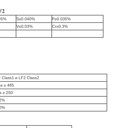
F2
35%
S≤0.040%
P≤0.035%
V≤0.03%
Cr≤0.3%
 Class1 и LF2 Class2
a ≥ 485
 ≥ 250
22%
0%