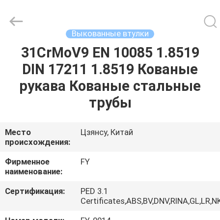
Ringlike
Forging
And
Flange
Co.,
Выкованные втулки
Ltd..
All
Rights
31CrMoV9 EN 10085 1.8519
ДОМ
Reserved.
DIN 17211 1.8519 Кованые
ПРОДУКТЫ
рукава Кованые стальные
трубы
РОЛИКИ
Место
Цзянсу, Китай
происхождения:
О
НАС
Фирменное
FY
наименование:
ПУТЕШЕСТВИЕ
Сертификация:
PED 3.1
Certificates,ABS,BV,DNV,RINA,GL,LR,N
ФАБРИКИ