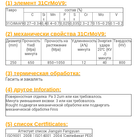
(1) элемент 31CrMoV9:
Тавро
состав (%)
C
Si
Mn
P
S
Cr
Mo
V
≤
≤
≤
31CrMoV9
0.27~0.34
0,4
0.4~0.7
0,025
0,035
2.3~2.7
0.15~0.25
0.1~0.2
(2) механически свойства 31CrMoV9:
Диаметр
Прочность
Прочность на
Удлиненность
Энергия
Твердость
(mm)
Yiedl
растяжение
(A%)
удара
(HV)
(Mpa)
(Mpa)
минута
20℃ (KV
минута
J)
минута
250
650
850~1050
12
40
800
(3) термическая обработка:
Гасить и закалять
(4) другое Inforation:
Поверхностная отделка: Ра 3.2um или как требовалось.
Минута уменьшения вковки: 3 или как требовалось
Rought подвергая механической обработке или подвергать
механической обработке Finis
(5) список Certfiticates:
Аттестует список Jiangyin Fangyuan
ISO9001: 2008
ISO14001: 2004
Сертификат PED