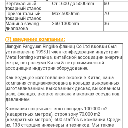
Вертикальный
От 1600 до 5000mm
60
токарный станок
Горизонтальный
Max.5000mm
70
токарный станок
Машина sawing
260-1300mm
36
диапазона
(7) введение компании:
Jiangyin Fangyuan Ringlike фланец Co.Ltd вковки был
установлен в 1993.It член конфедерации индустрии
Metalforming китайца, китайской ассоциации энергии
ветра, петролеума Китая & петрохимической
ассоциации индустрии оборудования.
Как ведущее изготовление вковки в Китае, наша
компания специализирована в кольцах выкованных
изготавливанием, выкованных дисках, выкованном
вале, фланцах, вковке клапана и вковках сосуда под
давлением.
Компания покрывает всю площадь 100.000 m2
(квадратных метров), строя зону 70.000 m2
(квадратных метров). 600 staffes в компании. Среди
их, 138 старшие инженеры и техников. Мы также