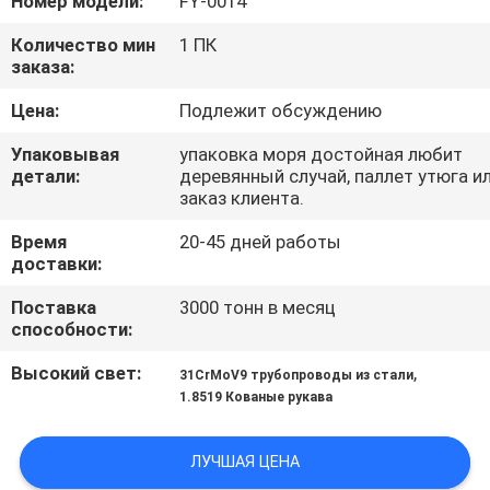
Номер модели:
FY-0014
ПРОВЕРКА
Количество мин
1 ПК
заказа:
КАЧЕСТВА
Цена:
Подлежит обсуждению
СВЯЖИТЕСЬ
Упаковывая
упаковка моря достойная любит
детали:
деревянный случай, паллет утюга и
МЫ
заказ клиента.
Время
20-45 дней работы
НОВОСТИ
доставки:
Поставка
3000 тонн в месяц
СПРОСИТЕ
способности:
ЦИТАТУ
Высокий свет:
,
31CrMoV9 трубопроводы из стали
1.8519 Кованые рукава
КАРТА
ЛУЧШАЯ ЦЕНА
САЙТА