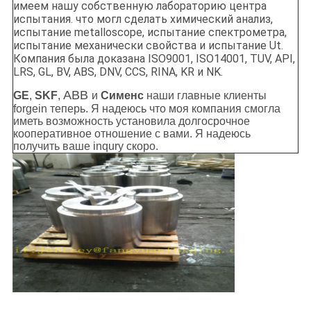
имеем нашу собственную лабораторию центра
испытания. что могл сделать химический анализ,
испытание metalloscope, испытание спектрометра,
испытание механически свойства и испытание Ut.
Компания была доказана ISO9001, ISO14001, TUV, API,
LRS, GL, BV, ABS, DNV, CCS, RINA, KR и NK.
ABB
GE
,
SKF
,
и
Сименс
наши главные клиенты
forgein теперь. Я надеюсь что моя компания смогла
иметь возможность установила долгосрочное
кооперативное отношение с вами. Я надеюсь
получить ваше inqury скоро.