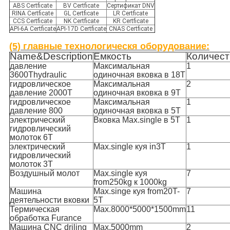
ABS Certficate
BV Certficate
Сертификат DNV
RINA Certficate
GL Certficate
LR Certficate
CCS Certficate
NK Certficate
KR Certficate
API-6A Certficate
API-17D Certficate
CNAS Certficate
(5) главные технологическя оборудование:
Name&Description
Емкость
Количест
давление
Максимальная
1
3600Thydraulic
одиночная вковка в 18T
гидровлическое
Максимальная
2
давление 2000T
одиночная вковка в 9T
гидровлическое
Максимальная
1
давление 800
одиночная вковка в 5T
электрический
Вковка Max.single в 5T
1
гидровлический
молоток 6T
электрический
Max.single куя in3T
1
гидровлический
молоток 3T
Воздушный молот
Max.single куя
7
from250kg к 1000kg
Машина
Max.singe куя from20T-
7
деятельности вковки
5T
Термическая
Max.8000*5000*1500mm
11
обработка Furance
Машина CNC driling
Max.5000mm
2