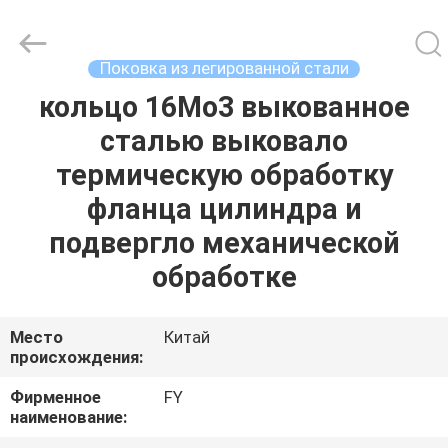
Ringlike
Forging
And
Flange
Co.,
Поковка из легированной стали
Ltd..
All
Rights
кольцо 16Mo3 выкованное
ДОМ
Reserved.
сталью выковало
ПРОДУКТЫ
термическую обработку
фланца цилиндра и
РОЛИКИ
подвергло механической
обработке
О
НАС
Место
Китай
происхождения:
ПУТЕШЕСТВИЕ
Фирменное
FY
наименование:
ФАБРИКИ