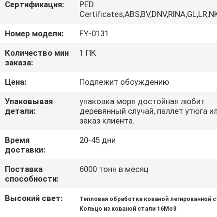
Сертификация:
PED
Certificates,ABS,BV,DNV,RINA,GL,LR,N
ПРОВЕРКА
Номер модели:
FY-0131
КАЧЕСТВА
Количество мин
1 ПК
заказа:
СВЯЖИТЕСЬ
Цена:
Подлежит обсуждению
МЫ
Упаковывая
упаковка моря достойная любит
детали:
деревянный случай, паллет утюга и
НОВОСТИ
заказ клиента.
Время
20-45 дни
СПРОСИТЕ
доставки:
ЦИТАТУ
Поставка
6000 тонн в месяц
способности:
КАРТА
Высокий свет:
Тепловая обработка кованой легированной 
САЙТА
Кольцо из кованой стали 16Mo3