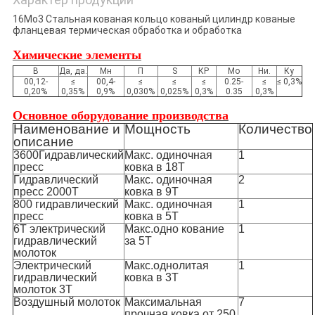
16Mo3 Стальная кованая кольцо кованый цилиндр кованые
фланцевая термическая обработка и обработка
Химические элементы
В
Да, да.
Мн
П
S
КР
Мо
Ни.
Ку
00,12-
≤
00,4-
≤
≤
≤
0.25-
≤
≤ 0,3%
0,20%
0,35%
0,9%
0,030%
0,025%
0,3%
0.35
0,3%
Основное оборудование производства
Наименование и
Мощность
Количество
описание
3600Гидравлический
Макс. одиночная
1
пресс
ковка в 18T
Гидравлический
Макс. одиночная
2
пресс 2000T
ковка в 9T
800 гидравлический
Макс. одиночная
1
пресс
ковка в 5T
6Т электрический
Макс.одно кование
1
гидравлический
за 5T
молоток
Электрический
Макс.однолитая
1
гидравлический
ковка в 3T
молоток 3T
Воздушный молоток
Максимальная
7
прочная ковка от 250