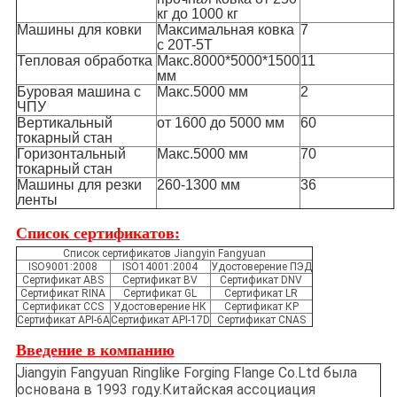
кг до 1000 кг
Машины для ковки
Максимальная ковка
7
с 20T-5T
Тепловая обработка
Макс.8000*5000*1500
11
мм
Буровая машина с
Макс.5000 мм
2
ЧПУ
Вертикальный
от 1600 до 5000 мм
60
токарный стан
Горизонтальный
Макс.5000 мм
70
токарный стан
Машины для резки
260-1300 мм
36
ленты
Список сертификатов:
Список сертификатов Jiangyin Fangyuan
ISO9001:2008
ISO14001:2004
Удостоверение ПЭД
Сертификат ABS
Сертификат BV
Сертификат DNV
Сертификат RINA
Сертификат GL
Сертификат LR
Сертификат CCS
Удостоверение НК
Сертификат КР
Сертификат API-6A
Сертификат API-17D
Сертификат CNAS
Введение в компанию
Jiangyin Fangyuan Ringlike Forging Flange Co.Ltd была
основана в 1993 году.Китайская ассоциация