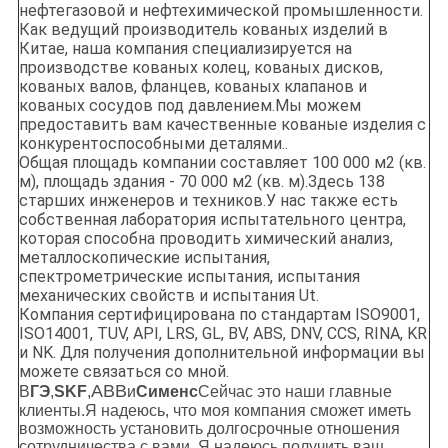
нефтегазовой и нефтехимической промышленности.
Как ведущий производитель кованых изделий в
Китае, наша компания специализируется на
производстве кованых колец, кованых дисков,
кованых валов, фланцев, кованых клапанов и
кованых сосудов под давлением.Мы можем
предоставить вам качественные кованые изделия с
конкурентоспособными деталями..
Общая площадь компании составляет 100 000 м2 (кв.
м), площадь здания - 70 000 м2 (кв. м).Здесь 138
старших инженеров и техников.У нас также есть
собственная лаборатория испытательного центра,
которая способна проводить химический анализ,
металлоскопические испытания,
спектрометрические испытания, испытания
механических свойств и испытания Ut.
Компания сертифицирована по стандартам ISO9001,
ISO14001, TUV, API, LRS, GL, BV, ABS, DNV, CCS, RINA, KR
и NK. Для получения дополнительной информации вы
можете связаться со мной.
ABB
В
ГЭ
,
SKF
,
и
Сименс
Сейчас это наши главные
клиенты.
Я надеюсь, что моя компания сможет иметь
возможность установить долгосрочные отношения
сотрудничества с вами. Я надеюсь получить ваш