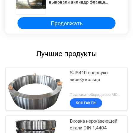
выковали цилиндр фланца
кольца с подвергать
механической обработке
Продолжать
Лучшие продукты
SUS410 свернуло
вковку кольца
Подлежит обсуждению MOQ:1 ПК
КОНТАКТЫ
Вковка нержавеющей
стали DIN 1,4404