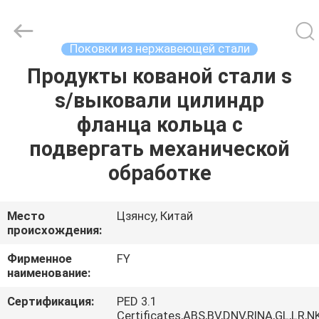
Ringlike
Forging
And
Flange
Co.,
Поковки из нержавеющей стали
Ltd..
All
Rights
Продукты кованой стали s
ДОМ
Reserved.
s/выковали цилиндр
ПРОДУКТЫ
фланца кольца с
подвергать механической
РОЛИКИ
обработке
О
Место
Цзянсу, Китай
происхождения:
НАС
Фирменное
FY
наименование:
ПУТЕШЕСТВИЕ
ФАБРИКИ
Сертификация:
PED 3.1
Certificates,ABS,BV,DNV,RINA,GL,LR,N