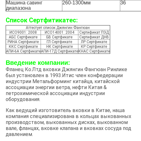
Машина савинг
260-1300мм
36
диапазона
Список Сертфитикатес:
Аттестует список Джянгин Фангюан
ИСО9001: 2008
ИСО14001: 2004
Сертификат ПЭД
АБС Сертфикате
БВ Сертфикате
Сертификат ДНВ
РИНА Сертфикате
ГЛ Сертфикате
ЛР Сертфикате
ККС Сертфикате
НК Сертфикате
КР Сертфикате
АПИ-6А Сертфикате
АПИ-17Д Сертфикате
КНАС Сертфикате
Введение компании:
Фланец Ко.Лтд вковки Джянгин Фангюан Ринлике
был установлен в 1993.Итис член конфедерации
индустрии Метальформинг китайца, китайской
ассоциации энергии ветра, нефти Китая &
петрохимической ассоциации индустрии
оборудования.
Как ведущий изготовитель вковки в Китае, наша
компания специализирована в кольцах выкованных
производством, выкованных дисках, выкованном
вале, фланцах, вковке клапана и вковках сосуда под
давлением.