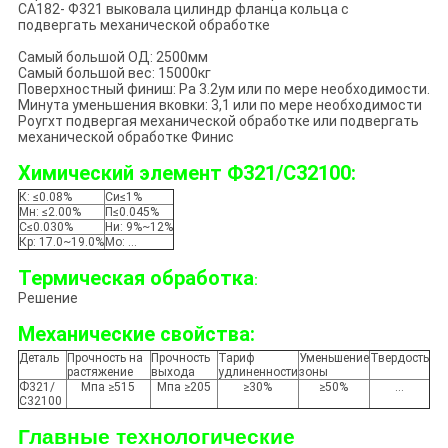
СА182- Ф321 выковала цилиндр фланца кольца с
подвергать механической обработке
Самый большой ОД: 2500мм
Самый большой вес: 15000кг
Поверхностный финиш: Ра 3.2ум или по мере необходимости.
Минута уменьшения вковки: 3,1 или по мере необходимости
Роугхт подвергая механической обработке или подвергать
механической обработке Финис
Химический элемент Ф321/С32100:
К: ≤0.08%
Си≤1%
Мн: ≤2.00%
П≤0.045%
С≤0.030%
Ни: 9%~12%
Кр: 17.0~19.0%
Мо: …
Термическая обработка
:
Решение
Механические свойства:
Деталь
Прочность на
Прочность
Тариф
Уменьшение
Твердость
растяжение
выхода
удлиненности
зоны
Ф321/
Мпа ≥515
Мпа ≥205
≥30%
≥50%
…
С32100
Главные технологические