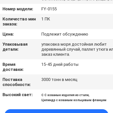
Номер модели:
FY-0155
ПРОВЕРКА
КАЧЕСТВА
Количество мин
1 ПК
заказа:
Цена:
Подлежит обсуждению
СВЯЖИТЕСЬ
МЫ
Упаковывая
упаковка моря достойная любит
детали:
деревянный случай, паллет утюга и
заказ клиента.
НОВОСТИ
Время
15-45 дней работы
доставки:
СПРОСИТЕ
Поставка
3000 тонн в месяц
ЦИТАТУ
способности:
Высокий свет:
,
С С кованые изделия из стали
КАРТА
Цилиндр с кованым кольцевым фланцем
САЙТА