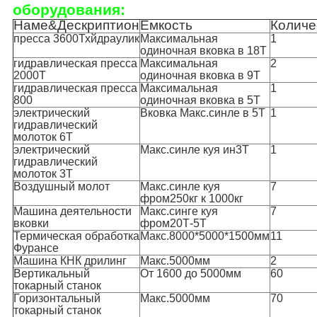
оборудования:
Наме&Дескриптион
Емкость
Количе
пресса 3600Тхйдраулик
Максимальная
1
одиночная вковка в 18Т
гидравлическая пресса
Максимальная
2
2000Т
одиночная вковка в 9Т
гидравлическая пресса
Максимальная
1
800
одиночная вковка в 5Т
электрический
Вковка Макс.синле в 5Т
1
гидравлический
молоток 6Т
электрический
Макс.синле куя ин3Т
1
гидравлический
молоток 3Т
Воздушный молот
Макс.синле куя
7
фром250кг к 1000кг
Машина деятельности
Макс.синге куя
7
вковки
фром20Т-5Т
Термическая обработка
Макс.8000*5000*1500мм
11
Фурансе
Машина КНК дрилинг
Макс.5000мм
2
Вертикальный
От 1600 до 5000мм
60
токарный станок
Горизонтальный
Макс.5000мм
70
токарный станок