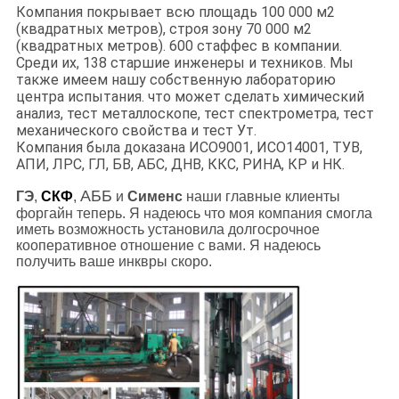
Компания покрывает всю площадь 100 000 м2
(квадратных метров), строя зону 70 000 м2
(квадратных метров). 600 стаффес в компании.
Среди их, 138 старшие инженеры и техников. Мы
также имеем нашу собственную лабораторию
центра испытания. что может сделать химический
анализ, тест металлоскопе, тест спектрометра, тест
механического свойства и тест Ут.
Компания была доказана ИСО9001, ИСО14001, ТУВ,
АПИ, ЛРС, ГЛ, БВ, АБС, ДНВ, ККС, РИНА, КР и НК.
АББ
ГЭ
,
СКФ
,
и
Сименс
наши главные клиенты
форгайн теперь. Я надеюсь что моя компания смогла
иметь возможность установила долгосрочное
кооперативное отношение с вами. Я надеюсь
получить ваше инквры скоро.