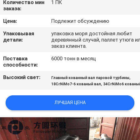
Количество мин
1 ПК
заказа:
ПРОВЕРКА
Цена:
Подлежит обсуждению
КАЧЕСТВА
Упаковывая
упаковка моря достойная любит
детали:
деревянный случай, паллет утюга и
СВЯЖИТЕСЬ
заказ клиента.
МЫ
Поставка
6000 тонн в месяц
способности:
НОВОСТИ
Высокий свет:
,
Главный кованный вал паровой турбины
,
18CrNiMo7-6 кованый вал
34CrNiMo6 кованы
СПРОСИТЕ
ЛУЧШАЯ ЦЕНА
ЦИТАТУ
КАРТА
САЙТА