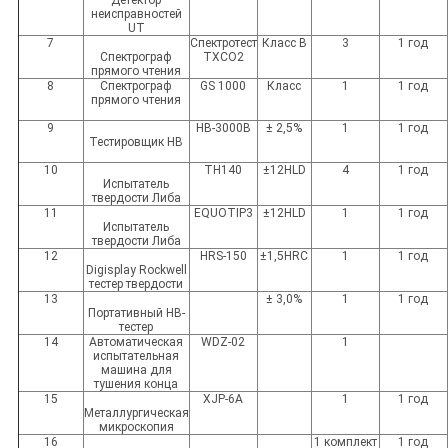
неисправностей
UT
7
Спектротест
Класс B
3
1 год
Спектрограф
TXCO2
прямого чтения
8
Спектрограф
GS 1000
Класс
1
1 год
прямого чтения
9
HB-3000B
± 2,5%
1
1 год
Тестировщик HB
10
TH140
±12HLD
4
1 год
Испытатель
твердости Либа
11
EQUOTIP3
±12HLD
1
1 год
Испытатель
твердости Либа
12
HRS-150
±1,5HRC
1
1 год
Digisplay Rockwell
тестер твердости
13
± 3,0%
1
1 год
Портативный HB-
тестер
14
Автоматическая
WDZ-02
1
испытательная
машина для
тушения конца
15
XJP-6A
1
1 год
Металлургическая
микроскопия
16
1 комплект
1 год