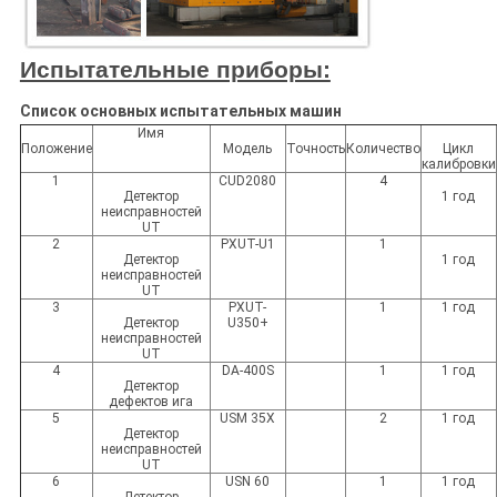
Испытательные приборы:
Список основных испытательных машин
Имя
Положение
Модель
Точность
Количество
Цикл
калибровки
1
CUD2080
4
Детектор
1 год
неисправностей
UT
2
PXUT-U1
1
Детектор
1 год
неисправностей
UT
3
PXUT-
1
1 год
Детектор
U350+
неисправностей
UT
4
DA-400S
1
1 год
Детектор
дефектов ига
5
USM 35X
2
1 год
Детектор
неисправностей
UT
6
USN 60
1
1 год
Детектор