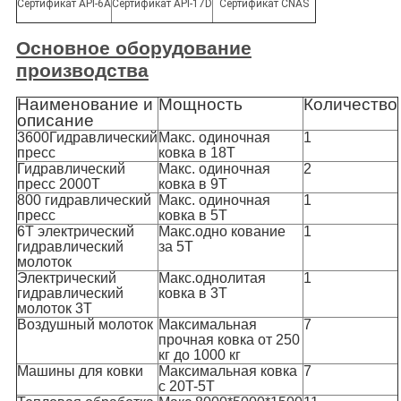
Сертификат API-6A
Сертификат API-17D
Сертификат CNAS
Основное оборудование
производства
Наименование и
Мощность
Количество
описание
3600Гидравлический
Макс. одиночная
1
пресс
ковка в 18T
Гидравлический
Макс. одиночная
2
пресс 2000T
ковка в 9T
800 гидравлический
Макс. одиночная
1
пресс
ковка в 5T
6Т электрический
Макс.одно кование
1
гидравлический
за 5T
молоток
Электрический
Макс.однолитая
1
гидравлический
ковка в 3T
молоток 3T
Воздушный молоток
Максимальная
7
прочная ковка от 250
кг до 1000 кг
Машины для ковки
Максимальная ковка
7
с 20T-5T