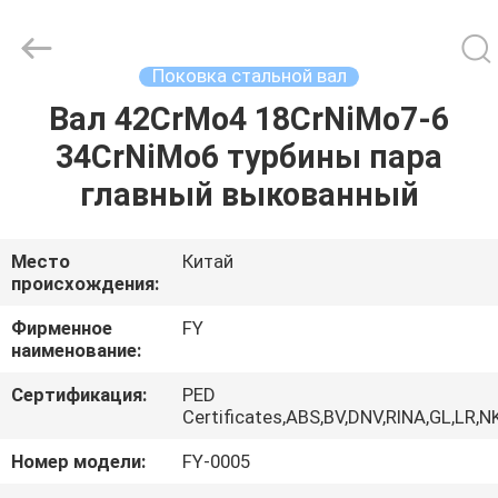
Ringlike
Forging
And
Flange
Co.,
Поковка стальной вал
Ltd..
All
Rights
Вал 42CrMo4 18CrNiMo7-6
ДОМ
Reserved.
34CrNiMo6 турбины пара
ПРОДУКТЫ
главный выкованный
РОЛИКИ
Место
Китай
происхождения:
О
Фирменное
FY
наименование:
НАС
Сертификация:
PED
Certificates,ABS,BV,DNV,RINA,GL,LR,N
ПУТЕШЕСТВИЕ
Номер модели:
FY-0005
ФАБРИКИ