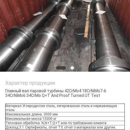
PRIVACY
POLICY
Характер продукции
Главный вал паровой турбины 42CrMo4 18CrNiMo7-6
34CrNiMo6 34CrMo Q+T And Proof Turned UT Test
Материал:Углеродистая сталь, легированная сталь и нержавеющая
сталь
Максимальная длина: 3000 мм
Максимальная масса:15000 кг
Тепловая обработка: N,N+T,Q+T или по требованию клиента
Доклад:3.1 Сертификаты, отчет ТУ, отчет о материалах или другие.