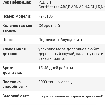
Сертификация:
PED 3.1
Certificates,ABS,BV,DNV,RINA,GL,LR,N
ПРОВЕРКА
Номер модели:
FY-0186
КАЧЕСТВА
Количество мин
Оборотный
заказа:
СВЯЖИТЕСЬ
Цена:
Подлежит обсуждению
МЫ
Упаковывая
упаковка моря достойная любит
детали:
деревянный случай, паллет утюга и
НОВОСТИ
заказ клиента.
Время
15-45 дней работы
СПРОСИТЕ
доставки:
ЦИТАТУ
Поставка
3000 тонн в месяц
способности:
КАРТА
Высокий свет:
,
открыть штамповки
Нержавеющая сталь П
САЙТА