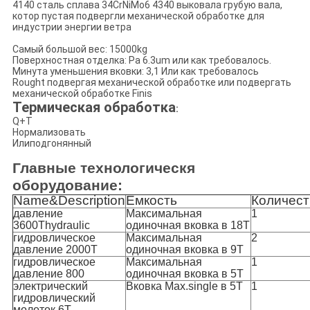
4140 сталь сплава 34CrNiMo6 4340 выковала грубую вала,
котор пустая подвергли механической обработке для
индустрии энергии ветра
Самый большой вес: 15000kg
Поверхностная отделка: Ра 6.3um или как требовалось.
Минута уменьшения вковки: 3,1 Или как требовалось
Rought подвергая механической обработке или подвергать
механической обработке Finis
Термическая обработка
:
Q+T
Нормализовать
Илиподгонянный
Главные технологическя
оборудование:
Name&Description
Емкость
Количест
давление
Максимальная
1
3600Thydraulic
одиночная вковка в 18T
гидровлическое
Максимальная
2
давление 2000T
одиночная вковка в 9T
гидровлическое
Максимальная
1
давление 800
одиночная вковка в 5T
электрический
Вковка Max.single в 5T
1
гидровлический
молоток 6T