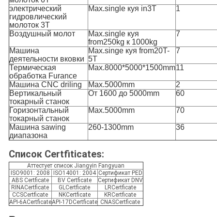
электрический
Max.single куя in3T
1
гидровлический
молоток 3T
Воздушный молот
Max.single куя
7
from250kg к 1000kg
Машина
Max.singe куя from20T-
7
деятельности вковки
5T
Термическая
Max.8000*5000*1500mm
11
обработка Furance
Машина CNC driling
Max.5000mm
2
Вертикальный
От 1600 до 5000mm
60
токарный станок
Горизонтальный
Max.5000mm
70
токарный станок
Машина sawing
260-1300mm
36
диапазона
Список Certfiticates:
Аттестует список Jiangyin Fangyuan
ISO9001: 2008
ISO14001: 2004
Сертификат PED
ABS Certficate
BV Certficate
Сертификат DNV
RINACertficate
GLCertficate
LRCertficate
CCSCertficate
NKCertficate
KRCertficate
API-6ACertficate
API-17DCertficate
CNASCertficate