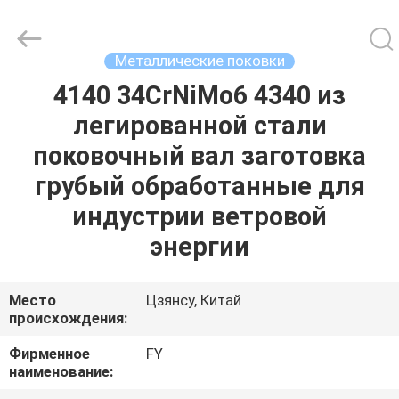
Ringlike
Forging
And
Flange
Co.,
Металлические поковки
Ltd..
All
Rights
4140 34CrNiMo6 4340 из
ДОМ
Reserved.
легированной стали
ПРОДУКТЫ
поковочный вал заготовка
грубый обработанные для
РОЛИКИ
индустрии ветровой
энергии
О
НАС
Место
Цзянсу, Китай
происхождения:
ПУТЕШЕСТВИЕ
Фирменное
FY
наименование:
ФАБРИКИ