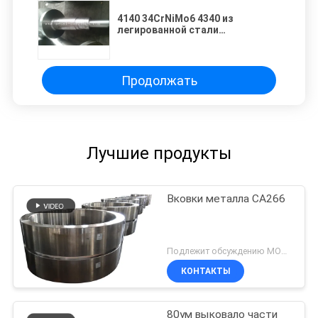
4140 34CrNiMo6 4340 из
легированной стали
поковочный вал заготовка
грубый обработанные для
индустрии ветровой энергии
Продолжать
Лучшие продукты
Вковки металла СА266
Подлежит обсуждению MOQ:Могущий быть предметом переговоров
КОНТАКТЫ
80ум выковало части