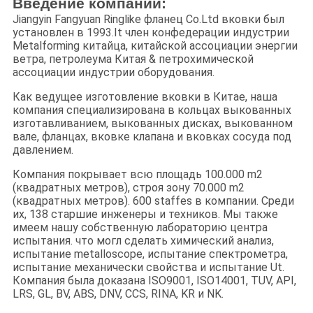
Введение компании:
Jiangyin Fangyuan Ringlike фланец Co.Ltd вковки был
установлен в 1993.It член конфедерации индустрии
Metalforming китайца, китайской ассоциации энергии
ветра, петролеума Китая & петрохимической
ассоциации индустрии оборудования.
Как ведущее изготовление вковки в Китае, наша
компания специализирована в кольцах выкованных
изготавливанием, выкованных дисках, выкованном
вале, фланцах, вковке клапана и вковках сосуда под
давлением.
Компания покрывает всю площадь 100.000 m2
(квадратных метров), строя зону 70.000 m2
(квадратных метров). 600 staffes в компании. Среди
их, 138 старшие инженеры и техников. Мы также
имеем нашу собственную лабораторию центра
испытания. что могл сделать химический анализ,
испытание metalloscope, испытание спектрометра,
испытание механически свойства и испытание Ut.
Компания была доказана ISO9001, ISO14001, TUV, API,
LRS, GL, BV, ABS, DNV, CCS, RINA, KR и NK.