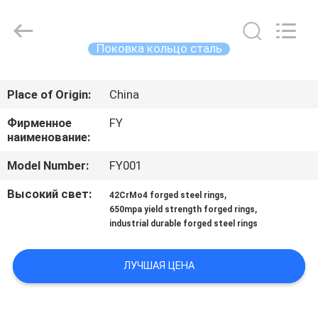
Ringlike
Forging
And
Flange
Co.,
Поковка кольцо сталь
Ltd..
All
Rights
ДОМ
Reserved.
Place of Origin:
China
ПРОДУКТЫ
Фирменное
FY
наименование:
РОЛИКИ
Model Number:
FY001
Высокий свет:
,
42CrMo4 forged steel rings
О
,
650mpa yield strength forged rings
industrial durable forged steel rings
НАС
ЛУЧШАЯ ЦЕНА
ПУТЕШЕСТВИЕ
ФАБРИКИ