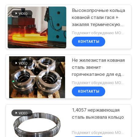
Высокопрочные кольца
кованой стали гася +
закаляя термическую
обработку
Подлежит обсуждению MOQ:Оборотный
КОНТАКТЫ
Не железистая кованая
сталь звенит
горячекатаное для еды
& напитка Индутры
Подлежит обсуждению MOQ:Оборотный
КОНТАКТЫ
1,4057 нержавеющая
сталь выковала кольцо
Подлежит обсуждению MOQ:Могущий быть предметом переговоров