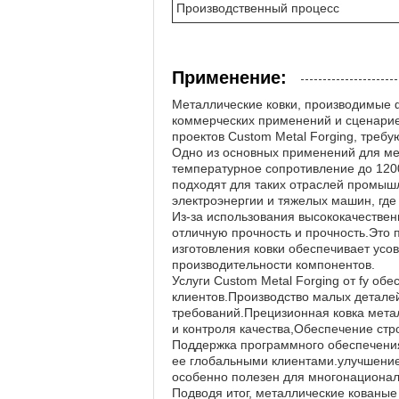
Производственный процесс
Применение:
Металлические ковки, производимые 
коммерческих применений и сценариев
проектов Custom Metal Forging, треб
Одно из основных применений для мет
температурное сопротивление до 1200
подходят для таких отраслей промыш
электроэнергии и тяжелых машин, гд
Из-за использования высококачествен
отличную прочность и прочность.Это 
изготовления ковки обеспечивает ус
производительности компонентов.
Услуги Custom Metal Forging от fy об
клиентов.Производство малых детале
требований.Прецизионная ковка мета
и контроля качества,Обеспечение стро
Поддержка программного обеспечения
ее глобальными клиентами.улучшение
особенно полезен для многонационал
Подводя итог, металлические кованы