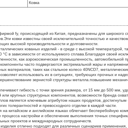
Ковка
фирмой fy, происходящей из Китая, предназначены для широкого 
.Эти ковки известны своей исключительной точностью и качеством
ующих высокой производительности и долговечности.
аллических кованых изделий - в среде с высокой температурой, та
 °C в зависимости от используемого сплава.Благодаря своей искл
ленности, как аэрокосмическая промышленность, автомобильной 
е компоненты часто подвергаются экстремальной жары и напряжен
ных материалов, таких как стальное колесо 40NCD7, металлически
позволяет использовать их в ситуациях, требующих прочных и на
овершенствование зернистой структуры металла.повышение механич
еспечивают гибкость с точки зрения размера, от 15 мм до 500 мм, 
й или крупных структурных компонентов, возможности бренда охва
ллов является ключевым атрибутом наших продуктов, достигнутым
гих толерантностей и превосходного отделки в каждой части.
 на китайском и английском языках облегчает бесперебойную ком
 процесса настройки и обеспечение выполнения точных специфик
ьных проектов и международных сотрудничеств.
е изделия отлично подходят для различных сценариев применения