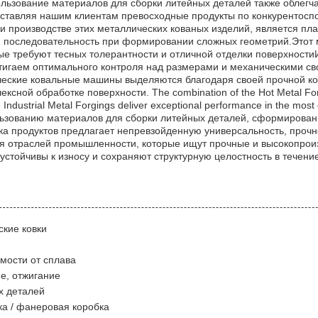
ьзование материалов для сборки литейных деталей также облегч
ставляя нашим клиентам превосходные продукты по конкурентосп
 производстве этих металлических кованых изделий, является пл
 и последовательность при формировании сложных геометрий.Этот 
рые требуют тесных толерантности и отличной отделки поверхност
тигаем оптимального контроля над размерами и механическими св
ческие ковальные машины выделяются благодаря своей прочной к
сной обработке поверхности. The combination of the Hot Metal For
 Industrial Metal Forgings deliver exceptional performance in the mo
ьзованию материалов для сборки литейных деталей, сформирова
а продуктов предлагает непревзойденную универсальность, прочн
я отраслей промышленности, которые ищут прочные и высокопрои
 устойчивы к износу и сохраняют структурную целостность в течени
кие ковки
имости от сплава
е, отжигание
х деталей
ка / фанеровая коробка