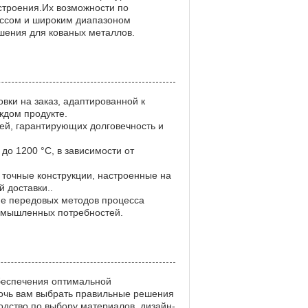
строения.Их возможности по
ессом и широким диапазоном
шения для кованых металлов.
вки на заказ, адаптированной к
ждом продукте.
ей, гарантирующих долговечность и
до 1200 °C, в зависимости от
точные конструкции, настроенные на
 доставки..
ие передовых методов процесса
ромышленных потребностей.
беспечения оптимальной
мочь вам выбрать правильные решения
дство по выбору материалов, дизайн-