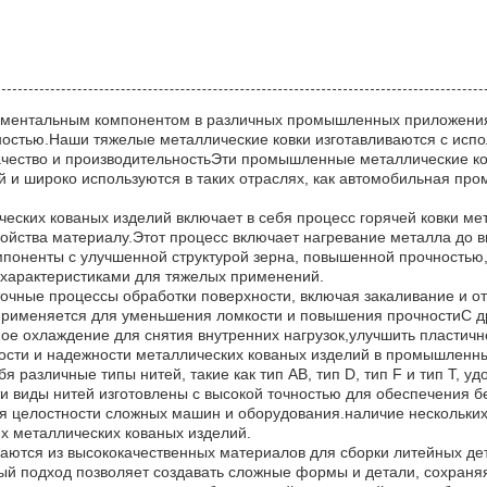
аментальным компонентом в различных промышленных приложения
ностью.Наши тяжелые металлические ковки изготавливаются с исп
ачество и производительностьЭти промышленные металлические ко
 и широко используются в таких отраслях, как автомобильная пр
еских кованых изделий включает в себя процесс горячей ковки мет
ойства материалу.Этот процесс включает нагревание металла до 
мпоненты с улучшенной структурой зерна, повышенной прочностью,и
 характеристиками для тяжелых применений.
точные процессы обработки поверхности, включая закаливание и о
применяется для уменьшения ломкости и повышения прочностиС др
ое охлаждение для снятия внутренних нагрузок,улучшить пластичн
ности и надежности металлических кованых изделий в промышленны
я различные типы нитей, такие как тип AB, тип D, тип F и тип T,
и виды нитей изготовлены с высокой точностью для обеспечения 
 целостности сложных машин и оборудования.наличие нескольких
х металлических кованых изделий.
ваются из высококачественных материалов для сборки литейных д
ный подход позволяет создавать сложные формы и детали, сохраняя