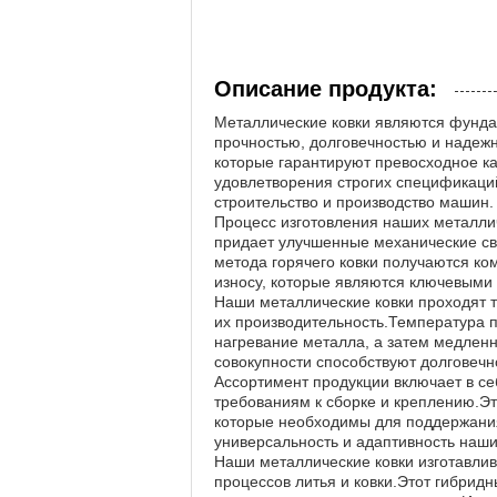
Описание продукта:
Металлические ковки являются фунд
прочностью, долговечностью и надеж
которые гарантируют превосходное к
удовлетворения строгих спецификаций
строительство и производство машин.
Процесс изготовления наших металлич
придает улучшенные механические св
метода горячего ковки получаются ко
износу, которые являются ключевыми
Наши металлические ковки проходят 
их производительность.Температура 
нагревание металла, а затем медленн
совокупности способствуют долговеч
Ассортимент продукции включает в себ
требованиям к сборке и креплению.Эт
которые необходимы для поддержания
универсальность и адаптивность наши
Наши металлические ковки изготавли
процессов литья и ковки.Этот гибрид