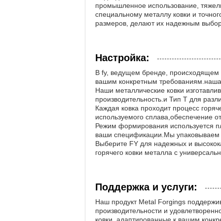
промышленное использование, тяжелы
специальному металлу ковки и точно
размеров, делают их надежным выбор
Настройка:
В fy, ведущем бренде, происходящем 
вашим конкретным требованиям.наша э
Наши металлические ковки изготавли
производительность.и Тип T для раз
Каждая ковка проходит процесс горяче
используемого сплава,обеспечение от
Режим формирования используется пл
ваши спецификации.Мы упаковываем н
Выберите FY для надежных и высокок
горячего ковки металла с универсал
Поддержка и услуги:
Наш продукт Metal Forgings поддерж
производительности и удовлетворенн
ковки, адаптированные к вашим конк