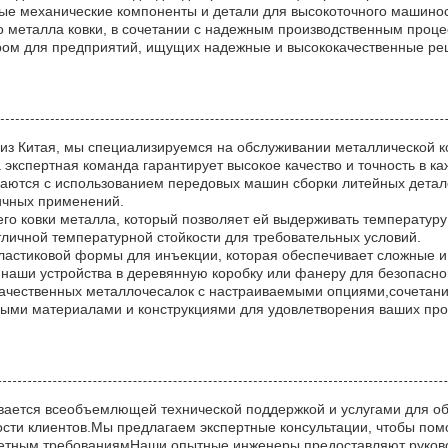
е механические компоненты и детали для высокоточного машино
го металла ковки, в сочетании с надежным производственным проц
ом для предприятий, ищущих надежные и высококачественные ре
из Китая, мы специализируемся на обслуживании металлической ко
кспертная команда гарантирует высокое качество и точность в ка
ваются с использованием передовых машин сборки литейных детал
личных применений.
го ковки металла, который позволяет ей выдерживать температуру 
личной температурной стойкости для требовательных условий.
астиковой формы для инъекции, которая обеспечивает сложные и 
аши устройства в деревянную коробку или фанеру для безопасной
ачественных металлочесалок с настраиваемыми опциями,сочетан
ьными материалами и конструкциями для удовлетворения ваших п
ивается всеобъемлющей технической поддержкой и услугами для о
ости клиентов.Мы предлагаем экспертные консультации, чтобы по
ретным требованиямНаши опытные инженеры предоставляют руково