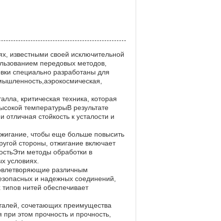
х, известными своей исключительной
ользованием передовых методов,
вки специально разработаны для
омышленность,аэрокосмическая,
алла, критическая техника, которая
высокой температурыВ результате
 отличная стойкость к усталости и
тжигание, чтобы еще больше повысить
угой стороны, отжигание включает
остьЭти методы обработки в
х условиях.
 удовлетворяющие различным
безопасных и надежных соединений,
 типов нитей обеспечивает
еталей, сочетающих преимущества
 при этом прочность и прочность,