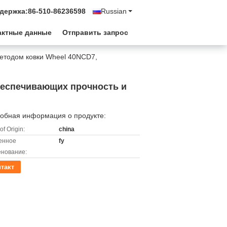
держка:
86-510-86236598
Russian
актные данные
Отправить запрос
методом ковки Wheel 40NCD7,
беспечивающих прочность и
обная информация о продукте:
of Origin:
china
енное
fy
нование:
такт