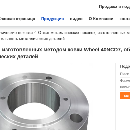
Продажа и под
Главная страница
Продукция
видео
О Компании
конт
лические поковки
Отжиг металлических поковок, изготовленных 
тельность металлических деталей
, изготовленных методом ковки Wheel 40NCD7, о
еских деталей
Подр
Place 
Фирм
наиме
кон