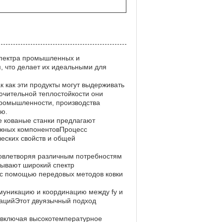
спектра промышленных и
, что делает их идеальными для
к как эти продукты могут выдерживать
ючительной теплостойкости они
промышленности, производства
ию.
е кованые станки предлагают
дежных компонентовПроцесс
еских свойств и общей
удовлетворяя различным потребностям
тывают широкий спектр
 с помощью передовых методов ковки
муникацию и координацию между fy и
ацийЭтот двуязычный подход
, включая высокотемпературное