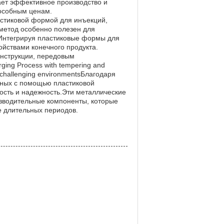
ает эффективное производство и
особным ценам.
астиковой формой для инъекций,
метод особенно полезен для
иИнтегрируя пластиковые формы для
ойствами конечного продукта.
онструкции, передовым
ging Process with tempering and
st challenging environmentsБлагодаря
нных с помощью пластиковой
ость и надежность.Эти металлические
зводительные компоненты, которые
е длительных периодов.