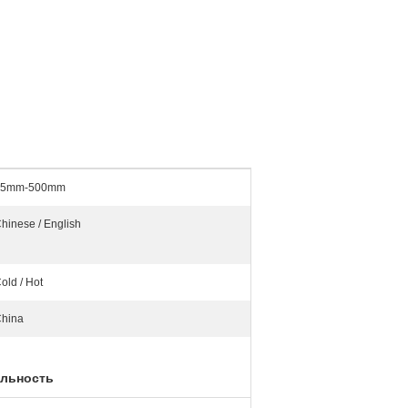
15mm-500mm
hinese / English
old / Hot
hina
льность