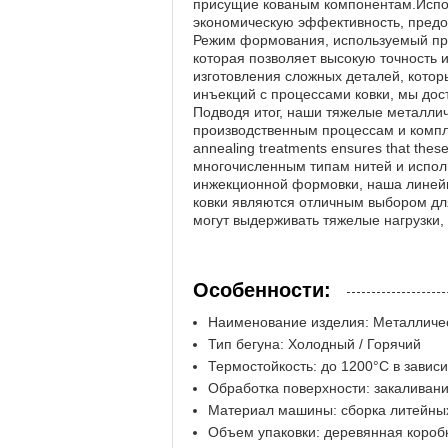
присущие кованым компонентам.Испол
экономическую эффективность, предо
Режим формования, используемый при
которая позволяет высокую точность
изготовления сложных деталей, кото
инъекций с процессами ковки, мы дос
Подводя итог, наши тяжелые металли
производственным процессам и комплек
annealing treatments ensures that these
многочисленным типам нитей и испол
инжекционной формовки, наша линейк
ковки являются отличным выбором дл
могут выдерживать тяжелые нагрузки,
Особенности:
Наименование изделия: Металличес
Тип бегуна: Холодный / Горячий
Термостойкость: до 1200°C в завис
Обработка поверхности: закаливани
Материал машины: сборка литейны
Объем упаковки: деревянная короб