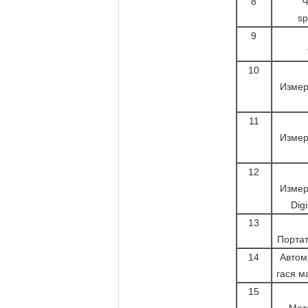
8
Ч
sp
9
10
Измер
11
Измер
12
Измер
Dig
13
Портат
14
Автом
гася м
15
Мет