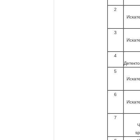
2
Искат
3
Искат
4
Детекто
5
Искат
6
Искат
7
Ч
sp