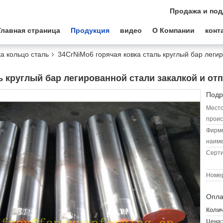
Продажа и под
Главная страница
Продукция
видео
О Компании
конт
а кольцо сталь
34CrNiMo6 горячая ковка сталь круглый бар леги
ь круглый бар легированной стали закалкой и от
Подр
Мест
проис
Фирм
наиме
Серт
Номер
Опла
Колич
Цена: