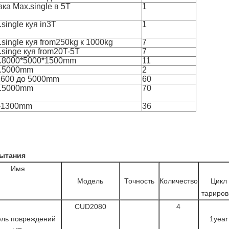
ка Max.single в 5T
1
single куя in3T
1
single куя from250kg к 1000kg
7
.singe куя from20T-5T
7
.8000*5000*1500mm
11
.5000mm
2
1600 до 5000mm
60
.5000mm
70
-1300mm
36
ытания
Имя
Модель
Точность
Количество
Цикл
тариров
CUD2080
4
ель повреждений
1year