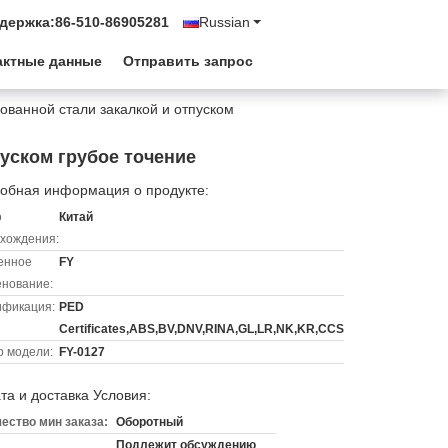
держка:
86-510-86905281
Russian
актные данные
Отправить запрос
рованной стали закалкой и отпуском
пуском грубое точение
обная информация о продукте:
о
Китай
хождения:
енное
FY
нование:
ификация:
PED
Certificates,ABS,BV,DNV,RINA,GL,LR,NK,KR,CCS
 модели:
FY-0127
та и доставка Условия:
ество мин заказа:
Оборотный
Подлежит обсуждению