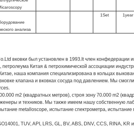
Micaroscopy
1Set
1year
борудование
еского анализа
o.Ltd вковки был установлен в 1993.It член конфедерации и
а, петролеума Китая & петрохимической ассоциации индуст
 Китае, наша компания специализирована в кольцах выков
вковке клапана и вковках сосуда под давлением. Мы смогл
rces.
.000 m2 (квадратных метров), строя зону 70.000 m2 (квадра
нженеры и техников. Мы также имеем нашу собственную ла
пытание metalloscope, испытание спектрометра, испытание
SO14001, TUV, API, LRS, GL, BV, ABS, DNV, CCS, RINA, KR