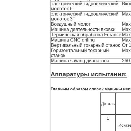
электрический гидровлический
Вков
молоток 6T
электрический гидровлический
Max.
молоток 3T
Воздушный молот
Max.
Машина деятельности вковки
Max
Термическая обработка Furance
Max
Машина CNC driling
Max
Вертикальный токарный станок
От 
Горизонтальный токарный
Max
станок
Машина sawing диапазона
260
Аппаратуры испытания:
Главным образом список машины исп
Деталь
1
Искат