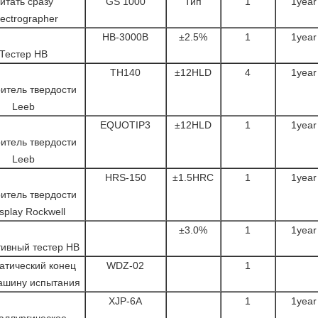
итать сразу
GS 1000
Тип
1
1year
ectrographer
HB-3000B
±2.5%
1
1year
Тестер HB
TH140
±12HLD
4
1year
итель твердости
Leeb
EQUOTIP3
±12HLD
1
1year
итель твердости
Leeb
HRS-150
±1.5HRC
1
1year
итель твердости
isplay Rockwell
±3.0%
1
1year
ивный тестер HB
атический конец
WDZ-02
1
ашину испытания
XJP-6A
1
1year
аллургическое