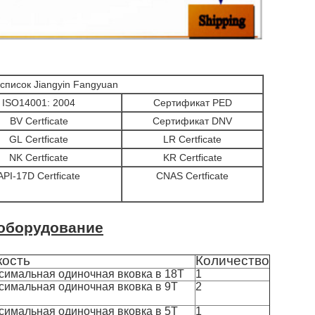
 список Jiangyin Fangyuan
ISO14001: 2004
Сертификат PED
BV Certficate
Сертификат DNV
GL Certficate
LR Certficate
NK Certficate
KR Certficate
API-17D Certficate
CNAS Certficate
 оборудование
кость
Количество
симальная одиночная вковка в 18T
1
симальная одиночная вковка в 9T
2
симальная одиночная вковка в 5T
1