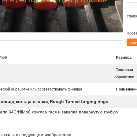
Упако
Поста
кон
iMo6
Размеры:
Тепловая
обработка:
ческой обработке или соответствовать финиша
Применени
кольца
кольца вковки
Rough Turned forging rings
,
,
тали 34CrNiMo6 круглое гася и закаляя повернутую грубую
показаны в следующем изображении: