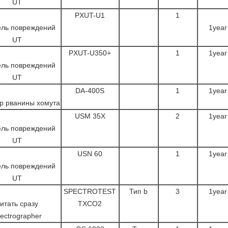
UT
PXUT-U1
1
ель повреждений
1year
UT
PXUT-U350+
1
1year
ель повреждений
UT
DA-400S
1
1year
р рванины хомута
USM 35X
2
1year
ель повреждений
UT
USN 60
1
1year
ель повреждений
UT
SPECTROTEST
Тип b
3
1year
итать сразу
TXCO2
ectrographer