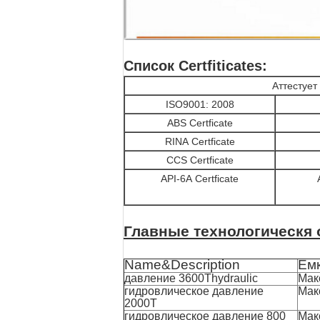
Список Certfiticates:
Аттестует
ISO9001: 2008
ABS Certficate
RINA Certficate
CCS Certficate
API-6A Certficate
Главные технологическя
Name&Description
Ем
давление 3600Thydraulic
Мак
гидровлическое давление
Мак
2000T
гидровлическое давление 800
Мак