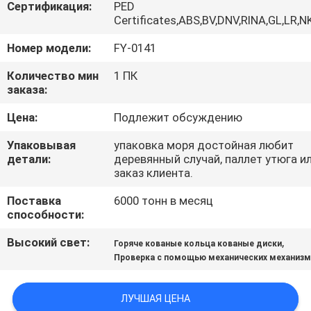
Сертификация:
PED
Certificates,ABS,BV,DNV,RINA,GL,LR,N
ПРОВЕРКА
Номер модели:
FY-0141
КАЧЕСТВА
Количество мин
1 ПК
заказа:
СВЯЖИТЕСЬ
Цена:
Подлежит обсуждению
МЫ
Упаковывая
упаковка моря достойная любит
детали:
деревянный случай, паллет утюга и
НОВОСТИ
заказ клиента.
Поставка
6000 тонн в месяц
СПРОСИТЕ
способности:
ЦИТАТУ
Высокий свет:
,
Горяче кованые кольца кованые диски
Проверка с помощью механических механиз
КАРТА
САЙТА
ЛУЧШАЯ ЦЕНА