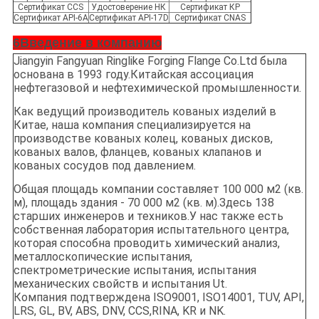
Сертификат CCS
Удостоверение НК
Сертификат КР
Сертификат API-6A
Сертификат API-17D
Сертификат CNAS
6Введение в компанию
Jiangyin Fangyuan Ringlike Forging Flange Co.Ltd была
основана в 1993 году.Китайская ассоциация
нефтегазовой и нефтехимической промышленности.
Как ведущий производитель кованых изделий в
Китае, наша компания специализируется на
производстве кованых колец, кованых дисков,
кованых валов, фланцев, кованых клапанов и
кованых сосудов под давлением.
Общая площадь компании составляет 100 000 м2 (кв.
м), площадь здания - 70 000 м2 (кв. м).Здесь 138
старших инженеров и техников.У нас также есть
собственная лаборатория испытательного центра,
которая способна проводить химический анализ,
металлоскопические испытания,
спектрометрические испытания, испытания
механических свойств и испытания Ut.
Компания подтверждена ISO9001, ISO14001, TUV, API,
LRS, GL, BV, ABS, DNV, CCS,RINA, KR и NK.