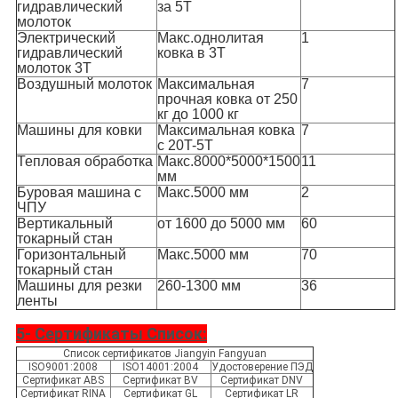
гидравлический
за 5T
молоток
Электрический
Макс.однолитая
1
гидравлический
ковка в 3T
молоток 3T
Воздушный молоток
Максимальная
7
прочная ковка от 250
кг до 1000 кг
Машины для ковки
Максимальная ковка
7
с 20T-5T
Тепловая обработка
Макс.8000*5000*1500
11
мм
Буровая машина с
Макс.5000 мм
2
ЧПУ
Вертикальный
от 1600 до 5000 мм
60
токарный стан
Горизонтальный
Макс.5000 мм
70
токарный стан
Машины для резки
260-1300 мм
36
ленты
5- Сертификаты Список:
Список сертификатов Jiangyin Fangyuan
ISO9001:2008
ISO14001:2004
Удостоверение ПЭД
Сертификат ABS
Сертификат BV
Сертификат DNV
Сертификат RINA
Сертификат GL
Сертификат LR