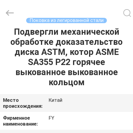
Ringlike
Forging
And
Flange
Co.,
Поковка из легированной стали
Ltd..
All
Rights
Подвергли механической
ДОМ
Reserved.
обработке доказательство
ПРОДУКТЫ
диска ASTM, котор ASME
SA355 P22 горячее
РОЛИКИ
выкованное выкованное
кольцом
О
НАС
Место
Китай
происхождения:
ПУТЕШЕСТВИЕ
Фирменное
FY
наименование:
ФАБРИКИ