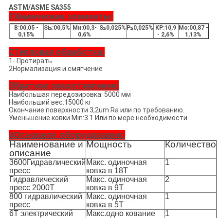
ASTM/ASME SA355
1Химические элементы:
В:00,05 -
Si≤:00,5%
Мн:00,3-
S≤0,025%
P≤0,025%
КР:10,9
Мо:00,87 -
0,15%
0,6%
- 2,6%
1,13%
2Тепловая обработка:
1- Протирать.
2Нормализация и смягчение
3Краткое представление:
Наибольшая передозировка: 5000 мм
Наибольший вес:15000 кг
Окончание поверхности 3,2um Ra или по требованию.
Уменьшение ковки Min:3.1 Или по мере необходимости
4Основное оборудование:
Наименование и
Мощность
Количество
описание
3600Гидравлический
Макс. одиночная
1
пресс
ковка в 18T
Гидравлический
Макс. одиночная
2
пресс 2000T
ковка в 9T
800 гидравлический
Макс. одиночная
1
пресс
ковка в 5T
6Т электрический
Макс.одно кование
1