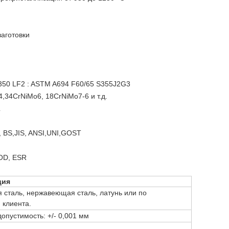
заготовки
350 LF2 : ASTM A694 F60/65 S355J2G3
,34CrNiMo6, 18CrNiMo7-6 и т.д.
L
 BS,JIS, ANSI,UNI,GOST
OD, ESR
ция
я сталь, нержавеющая сталь, латунь или по
 клиента.
допустимость: +/- 0,001 мм