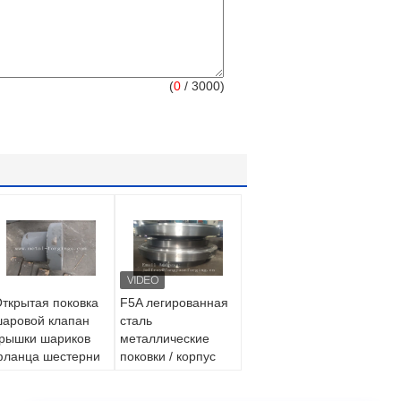
(
0
/ 3000)
ткрытая поковка
F5A легированная
аровой клапан
сталь
рышки шариков
металлические
ланца шестерни
поковки / корпус
ала механические
клапана кованная
етали
сталь клапан /