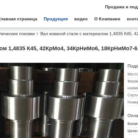
Продажа и под
Главная страница
Продукция
видео
О Компании
конт
лические поковки
Вал кованой стали с материалом 1,4835 К45, 
ом 1,4835 К45, 42КрМо4, 34КрНиМо6, 18КрНиМо7-6,
Подр
Место
Фирм
наиме
Серт
Номер
Опла
Колич
Цена: