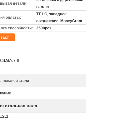
Железный и деревянный
вывая детали:
паллет
TT, LC, западное
ия оплаты:
соединение, MoneyGram
вка способности:
2500pcs
такт
CrMiMo7-6
л кованой стали
ованые
ая стальная вала
12.1