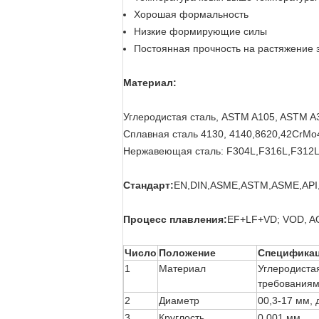
Хорошая формальность
Низкие формирующие силы
Постоянная прочность на растяжение 
Материал:
Углеродистая сталь, ASTM A105, ASTM A
Сплавная сталь 4130, 4140,8620,42CrMo4
Нержавеющая сталь: F304L,F316L,F312
Стандарт:
EN,DIN,ASME,ASTM,ASME,API,
Процесс плавления:
EF+LF+VD; VOD, A
Число
Положение
Специфика
1
Материал
Углеродиста
требованиям
2
Диаметр
00,3-17 мм, 
3
Круглость
0.001 мм