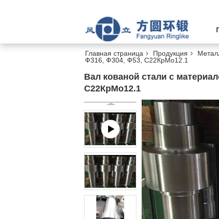
Главная страница
Продукция
Метал
Ф316, Ф304, Ф53, С22КрМо12.1
Вал кованой стали с материал
С22КрМо12.1