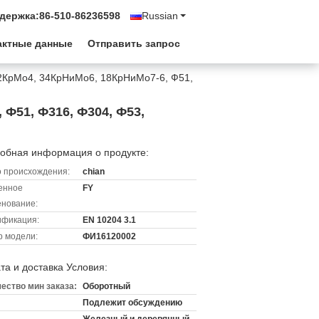
держка:
86-510-86236598
Russian
актные данные
Отправить запрос
42КрМо4, 34КрНиМо6, 18КрНиМо7-6, Ф51,
 Ф51, Ф316, Ф304, Ф53,
обная информация о продукте:
 происхождения:
chian
енное
FY
нование:
ификация:
EN 10204 3.1
 модели:
ФИ16120002
та и доставка Условия:
ество мин заказа:
Оборотный
Подлежит обсуждению