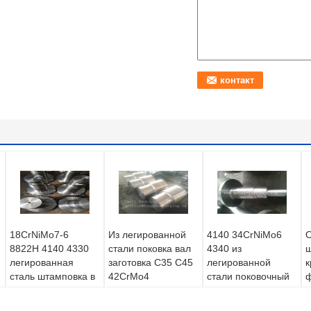
18CrNiMo7-6
Из легированной
4140 34CrNiMo6
О
8822H 4140 4330
стали поковка вал
4340 из
ш
легированная
заготовка C35 C45
легированной
к
сталь штамповка в
42CrMo4
стали поковочный
ф
окрытых штампах
36CrNiMo4 4330
вал заготовка
в
ось
34CrNiMo6 4140
грубый
д