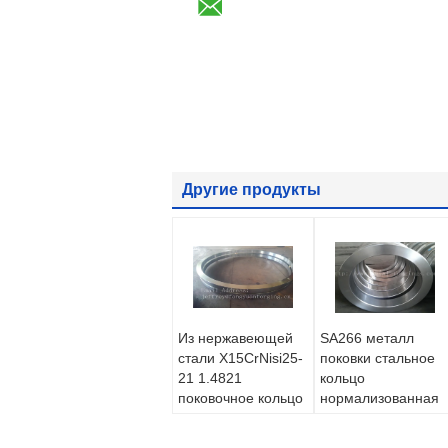
Другие продукты
Из нержавеющей
SA266 металл
стали X15CrNisi25-
поковки стальное
21 1.4821
кольцо
поковочное кольцо
нормализованная
фланец цилиндр
+ закалка закалкой
чистовая
и отпуском