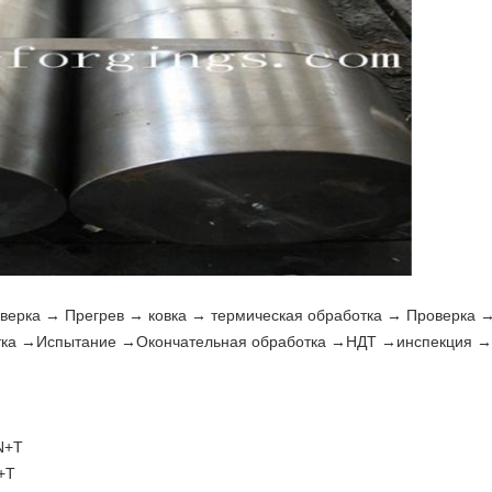
верка → Прегрев → ковка → термическая обработка → Проверка 
отка →Испытание →Окончательная обработка →НДТ →инспекция →
N+T
+T