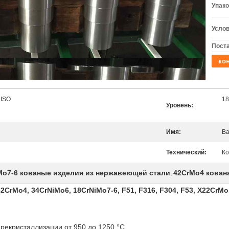
Упако
Услов
Поста
кон
 ISO
18
Уровень:
Имя:
Ва
Технический:
К
Mo7-6 кованые изделия из нержавеющей стали
42CrMo4 кован
,
2CrMo4, 34CrNiMo6, 18CrNiMo7-6, F51, F316, F304, F53, X22CrMo
рекристаллизации от 950 до 1250 °C