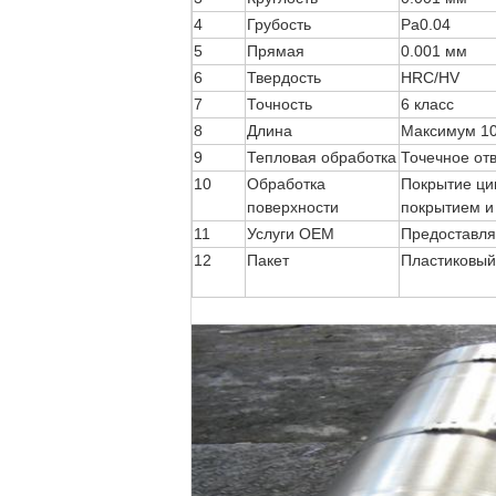
4
Грубость
Ра0.04
5
Прямая
0.001 мм
6
Твердость
HRC/HV
7
Точность
6 класс
8
Длина
Максимум 10
9
Тепловая обработка
Точечное от
10
Обработка
Покрытие ци
поверхности
покрытием и 
11
Услуги OEM
Предоставля
12
Пакет
Пластиковый 